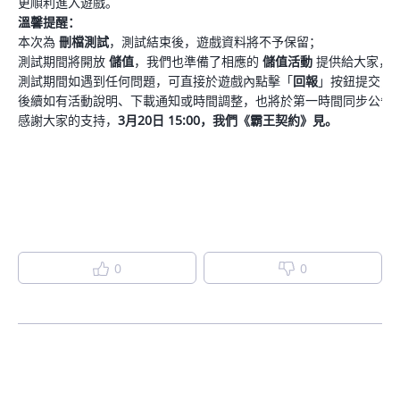
更順利進入遊戲。
溫馨提醒：
本次為
刪檔測試
，測試結束後，遊戲資料將不予保留；
測試期間將開放
儲值
，我們也準備了相應的
儲值活動
提供給大家，
測試期間如遇到任何問題，可直接於遊戲內點擊「
回報
」按鈕提交，
後續如有活動說明、下載通知或時間調整，也將於第一時間同步公告
感謝大家的支持，
3月20日 15:00，我們《霸王契約》見。
0
0