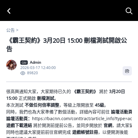
公告
《霸王契約》3月20日 15:00 刪檔測試開啟公
告
Admin
GM
2026-03-17 12:40:00
89820
很高興通知大家，大家期待已久的
《霸王契約》
將於
3月20日
15:00
正式開啟
刪檔測試
。
本次測試
不做任何倍率調整
，等級上限開放至
45級
。
同時，我們也為大家準備了數個活動，詳細內容可前往
論壇活動頁
查
論壇活動頁：
https://bacnn.com/conttract/article_info?type=activ
遊戲下載連結
將於開測前提前公告，並同步開放於
官網
，請大家留意
同時也建議大家提前前往官網完成
遊戲帳號註冊
，以便開測後能