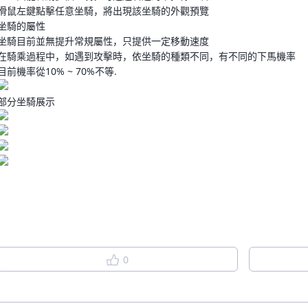
滑鼠左鍵點擊任意坐騎，將出現該坐騎的外觀預覽
坐騎的屬性
坐騎目前並無提升常規屬性，只提供一定移動速度
登录
在騎乘過程中，如遇到攻擊時，依坐騎的種類不同，有不同的下馬機率
目前機率從10% ~ 70%不等.
部分坐騎展示
0