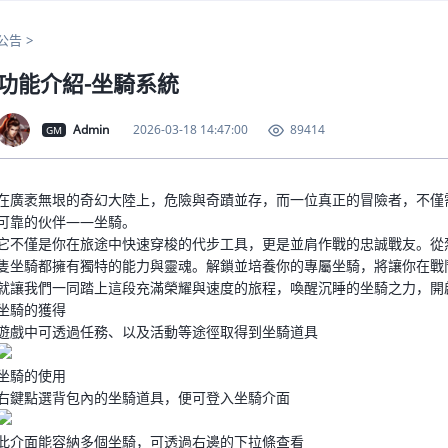
公告
功能介紹-坐騎系統
Admin
2026-03-18 14:47:00
89414
GM
在廣袤無垠的奇幻大陸上，危險與奇蹟並存，而一位真正的冒險者，不僅
可靠的伙伴——坐騎。
它不僅是你在旅途中快速穿梭的代步工具，更是並肩作戰的忠誠戰友。從
隻坐騎都擁有獨特的能力與靈魂。解鎖並培養你的專屬坐騎，將讓你在戰
用户名
就讓我們一同踏上這段充滿榮耀與速度的旅程，喚醒沉睡的坐騎之力，開
坐騎的獲得
遊戲中可透過任務、以及活動等途徑取得到坐騎道具
密码
坐騎的使用
右鍵點選背包內的坐騎道具，便可登入坐騎介面
此介面能容納多個坐騎，可透過右邊的下拉條查看