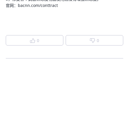
官网：bacnn.com/conttract
0
0